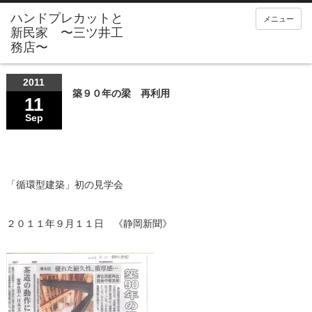
メニュー
2011
築９０年の梁 再利用
11
Sep
「循環型建築」初の見学会
２０１１年９月１１日 《静岡新聞》