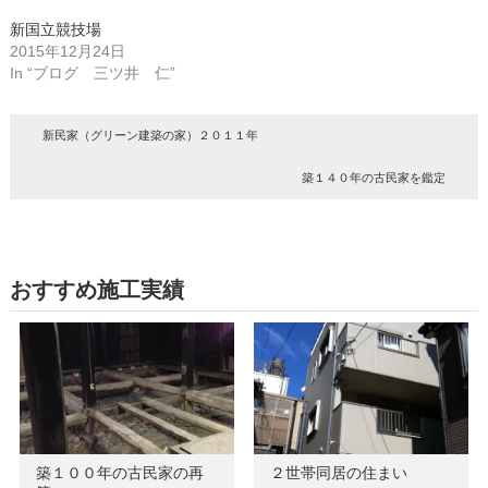
新国立競技場
2015年12月24日
In “ブログ 三ツ井 仁”
新民家（グリーン建築の家）２０１１年
築１４０年の古民家を鑑定
おすすめ施工実績
築１００年の古民家の再
２世帯同居の住まい