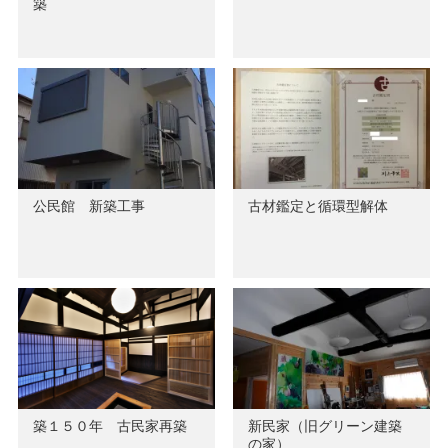
築
公民館 新築工事
古材鑑定と循環型解体
築１５０年 古民家再築
新民家（旧グリーン建築
の家）