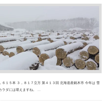
，６１５本 ３，８１７立方 第４１３回 北海道産銘木市 今年は 雪
カラダには堪えますね。 …