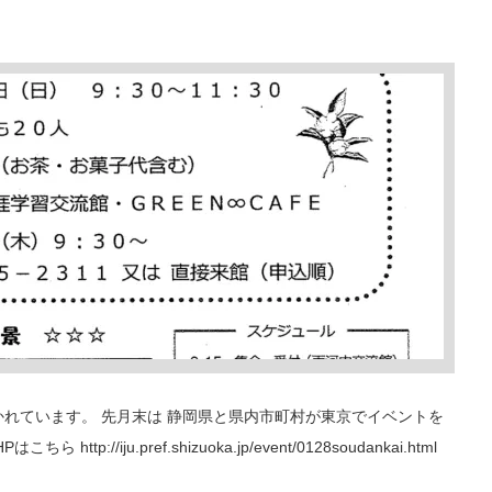
かれています。 先月末は 静岡県と県内市町村が東京でイベントを
://iju.pref.shizuoka.jp/event/0128soudankai.html