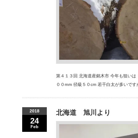
第４１３回 北海道産銘木市 今年も狙いは
００mm 径級５０cm 若干白太が多いです
2018
北海道 旭川より
24
Feb