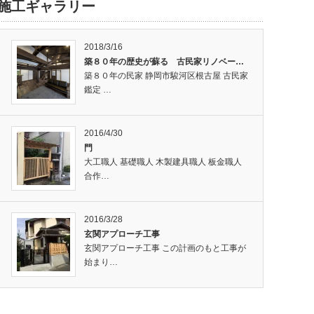
施工ギャラリー
2018/3/16
築８０年の歴史が蘇る 古民家リノベー…
築８０年の民家 静岡市駿河区根古屋 古民家
鑑定 …
2016/4/30
門
大工職人 基礎職人 木製建具職人 板金職人
合作…
2016/3/28
玄関アプローチ工事
玄関アプローチ工事 この計画のもと工事が
始まり…