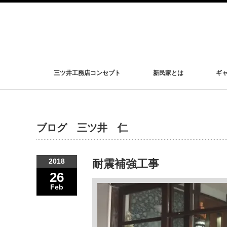
三ツ井工務店コンセプト
新民家とは
ギ
ブログ 三ツ井 仁
2018
耐震補強工事
26
Feb