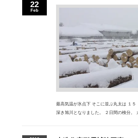
22
Feb
最高気温が氷点下 そこに並ぶ丸太は １５
深き旭川となりました。 ２日間の検分。 