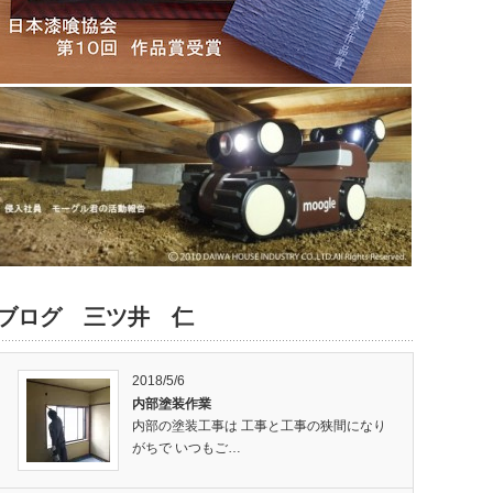
ブログ 三ツ井 仁
2018/5/6
内部塗装作業
内部の塗装工事は 工事と工事の狭間になり
がちで いつもご…