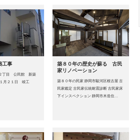
築工事
築８０年の歴史が蘇る 古民
家リノベーション
２丁目 公民館 新築
築８０年の民家 静岡市駿河区根古屋 古
年１月２１日 竣工
民家鑑定 古民家伝統耐震診断 古民家床
下インスペクション 静岡市木造住…