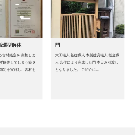
循環型解体
門
る古材鑑定を 実施しま
大工職人 基礎職人 木製建具職人 板金職
得ず解体してしまう築６
人 合作により完成した門 本日お引渡し
材鑑定を実施し、古材を
となりました。 ご紹介に…