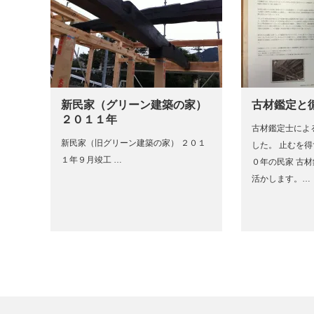
新民家（グリーン建築の家）
古材鑑定と
２０１１年
古材鑑定士によ
新民家（旧グリーン建築の家） ２０１
した。 止むを
１年９月竣工 …
０年の民家 古
活かします。…