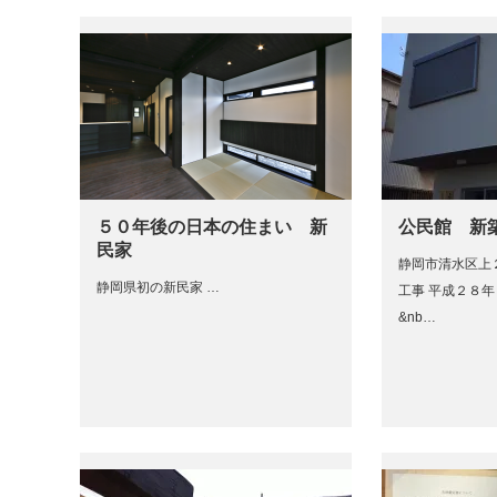
５０年後の日本の住まい 新
公民館 新
民家
静岡市清水区上
静岡県初の新民家 …
工事 平成２８
&nb…