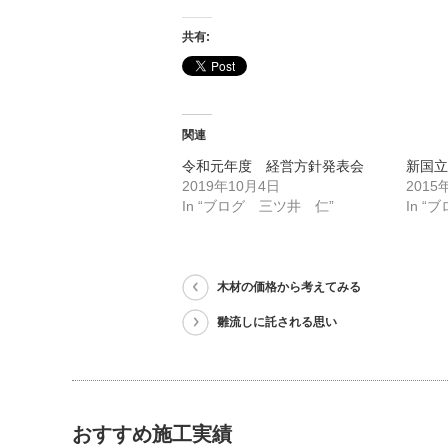
共有:
関連
令和元年度 経営方針発表会
新国
2019年10月4日
2015
In “ブログ 三ツ井 仁”
In 
木材の価格から考えてみる
雛流しに託される思い
おすすめ施工実績