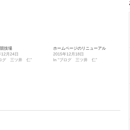
立競技場
ホームページのリニューアル
年12月24日
2015年12月18日
“ブログ 三ツ井 仁”
In “ブログ 三ツ井 仁”