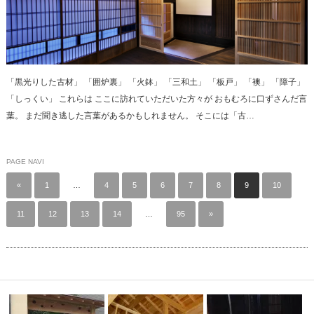
「黒光りした古材」 「囲炉裏」 「火鉢」 「三和土」 「板戸」 「襖」 「障子」
「しっくい」 これらは ここに訪れていただいた方々が おもむろに口ずさんだ言
葉。 まだ聞き逃した言葉があるかもしれません。 そこには「古…
PAGE NAVI
«
1
…
4
5
6
7
8
9
10
11
12
13
14
…
95
»