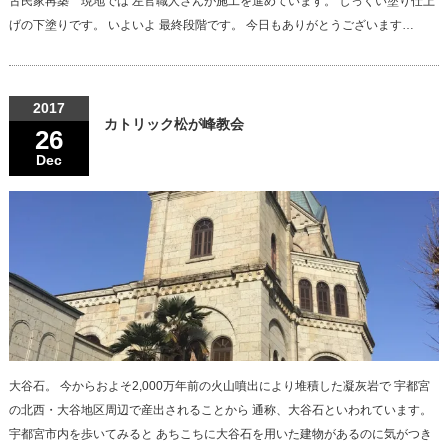
古民家再築 現地では 左官職人さんが施工を進めています。 しっくい塗り仕上
げの下塗りです。 いよいよ 最終段階です。 今日もありがとうございます…
2017
カトリック松が峰教会
26
Dec
大谷石。 今からおよそ2,000万年前の火山噴出により堆積した凝灰岩で 宇都宮
の北西・大谷地区周辺で産出されることから 通称、大谷石といわれています。
宇都宮市内を歩いてみると あちこちに大谷石を用いた建物があるのに気がつき