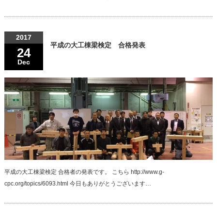
2017
平成の大工棟梁検定 合格発表
24
Dec
平成の大工棟梁検定 合格者の発表です。 こちら http://www.g-
cpc.org/topics/6093.html 今日もありがとうございます…