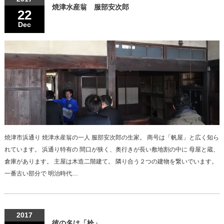
焼津水産翁 服部安次郎
22
Dec
焼津市浜通り 焼津水産翁の一人 服部安次郎の生家。 商号は「帆屋」と広く知ら
れています。 浜通り特有の 間口が狭く、奥行きが長い敷地割の中に 母屋と蔵、
倉庫があります。 主屋は木造二階建て。 隣り合う２つの建物を繋いでいます。
一番古い部分で 明治時代…
2017
彼の名は「栓」